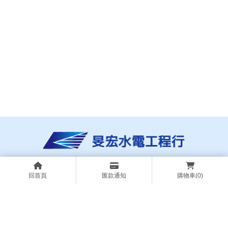
關於旻宏
服務項目
服務流程
回首頁
匯款通知
購物車
(0)
施工實績
商品介紹
最新消息
水電行
南投水電行
竹山水電行
水電工程
南投水電工程
竹山水電工程