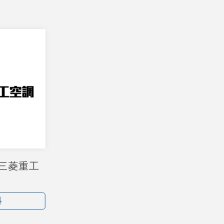
I 三菱重工
料